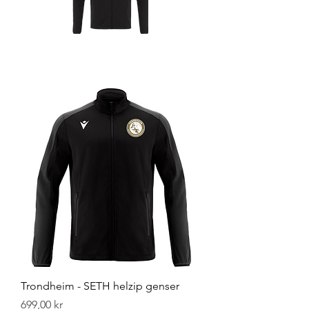
EKSEMPEL PÅ PLASSERING AV TRYKK.
Trondheim - SETH helzip genser
Pris
699,00 kr