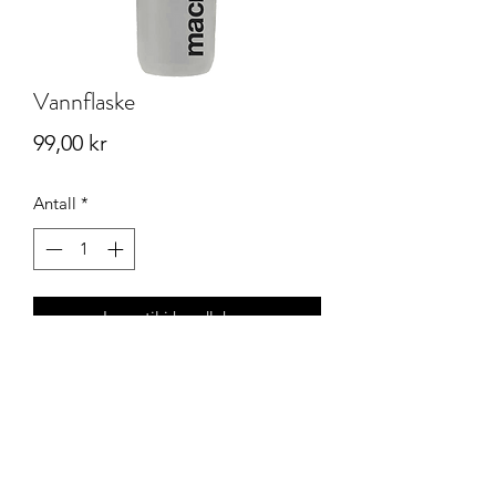
Vannflaske
Pris
99,00 kr
Antall
*
Legg til i handlekurv
Klubbnett AS - Okkenhaugvegen 4 - 7604 LEVANGER
Telefon (+47)
940 64 232
- E-post
kontakt@klubbnett.no
Åpningstider butikk & trykkeri Okkehaugvegen 4
Kjøpsbetingelser - Bytte og retur