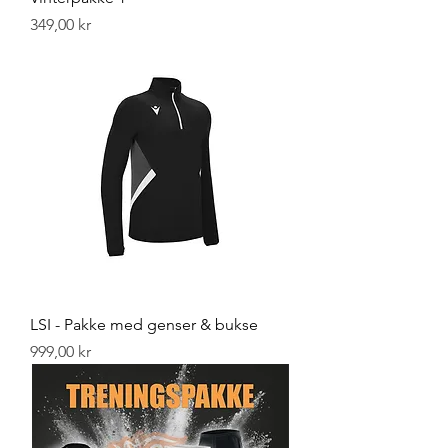
Pris
349,00 kr
LSI - Pakke med genser & bukse
Pris
999,00 kr