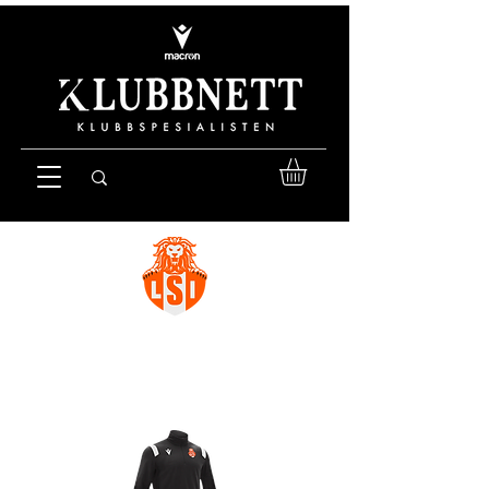
VELKOMMEN TIL
LEVANGERSTUDENTENES IDRETTSLAG
(LSI) SIN KLUBBKOLLEKSJON!