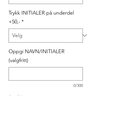
Trykk INITIALER på underdel
+50,-
*
Oppgi NAVN/INITIALER
(valgfritt)
0/300
Antall
*
Legg til i handlekurv