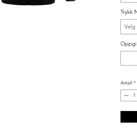
Trykk
Velg
Oppgi 
Antall
*