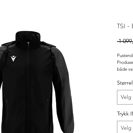
TSI - 
 1 099
Pustend
Produser
både van
Større
Velg
Trykk 
Velg