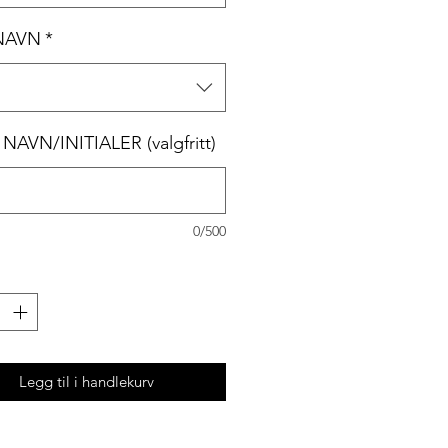
 NAVN
*
NAVN/INITIALER (valgfritt)
0/500
Legg til i handlekurv