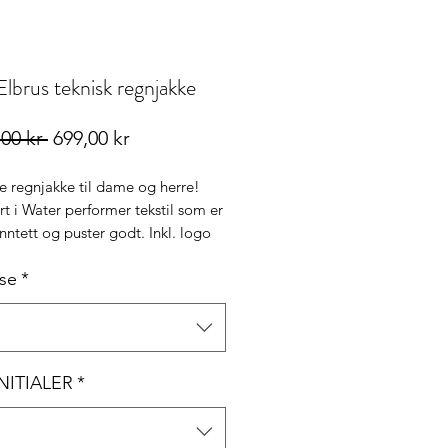
Elbrus teknisk regnjakke
Vanlig
Salgspris
,00 kr 
699,00 kr
pris
e regnjakke til dame og herre!
t i Water performer tekstil som er
ntett og puster godt. Inkl. logo
lse
*
INITIALER
*