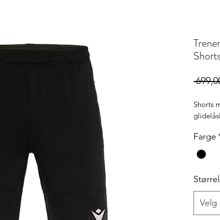
Trene
Short
 699,0
Shorts 
glidelå
Farge
Større
Velg