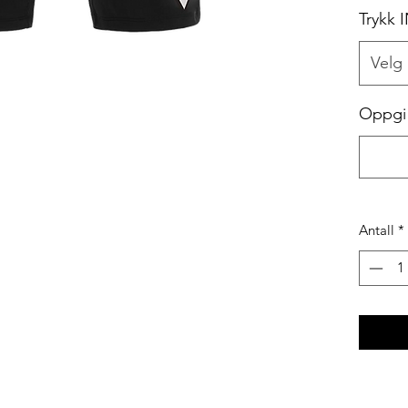
Trykk 
Velg
Oppgi 
Antall
*