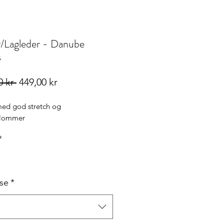
r/Lagleder - Danube
s
Vanlig
Salgspris
0 kr 
449,00 kr
pris
med god stretch og
slommer
*
lse
*