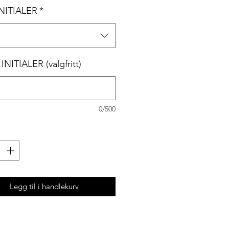
INITIALER
*
INITIALER (valgfritt)
0/500
Legg til i handlekurv