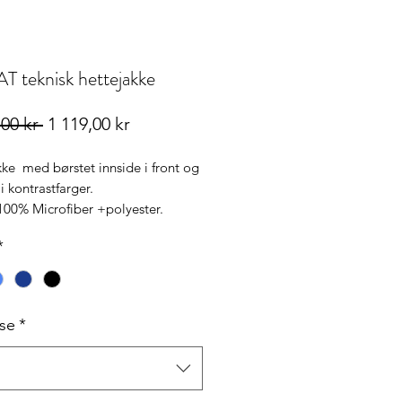
T teknisk hettejakke
Vanlig
Salgspris
,00 kr 
1 119,00 kr
pris
ke med børstet innside i front og
 i kontrastfarger.
100% Microfiber +polyester.
*
lse
*