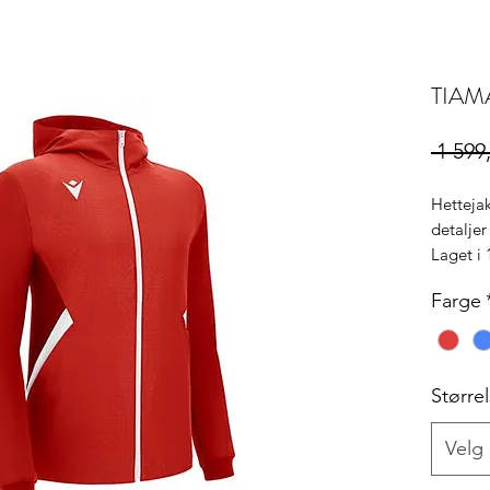
TIAMA
 1 599
Hettejak
detaljer
Laget i 
Farge
Større
Velg