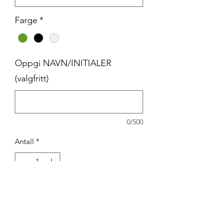
Farge
*
Oppgi NAVN/INITIALER
(valgfritt)
0/500
Antall
*
Legg til i handlekurv
Tekniska treningsskjorte inkl. logo.