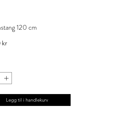
mstang 120 cm
Pris
 kr
Legg til i handlekurv