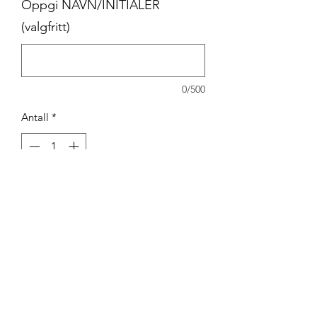
Oppgi NAVN/INITIALER
(valgfritt)
0/500
Antall
*
Legg til i handlekurv
Teknisk treningsgenser med rund
hals for dame og herre, inkl. logo.
Laget i 100% PolyDry tekstil med en
børstet innside.
Passform slim
Ribbestrikket hals