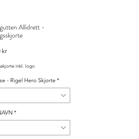
utten Allidrett -
gsskjorte
Pris
 kr
skjorte inkl. logo
lse - Rigel Hero Skjorte
*
 NAVN
*