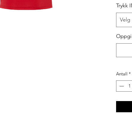
Trykk 
Velg
Oppgi 
Antall
*