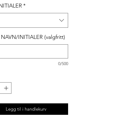
INITIALER
*
NAVN/INITIALER (valgfritt)
0/500
Legg til i handlekurv