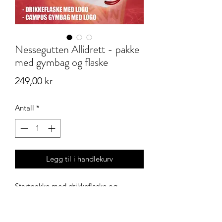
Nessegutten Allidrett - pakke
med gymbag og flaske
Pris
249,00 kr
Antall
*
Legg til i handlekurv
Startpakke med drikkeflaske og
Campus gymbag. Begge deler
kommer med Nessegutten logo.