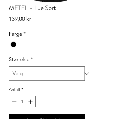
METEL - Lue Sort
Pris
139,00 kr
Farge
*
Størrelse
*
Antall
*
Legg til i handlekurv