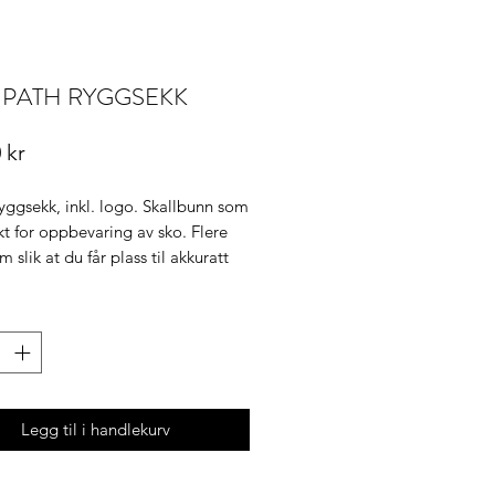
 PATH RYGGSEKK
Pris
 kr
yggsekk, inkl. logo. Skallbunn som
kt for oppbevaring av sko. Flere
 slik at du får plass til akkuratt
behøver.
e:
r.
Legg til i handlekurv