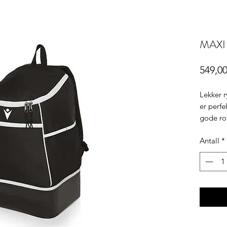
MAXI
549,00
Lekker r
er perfe
gode rom
det du 
Antall
*
Størrels
30,6 lite