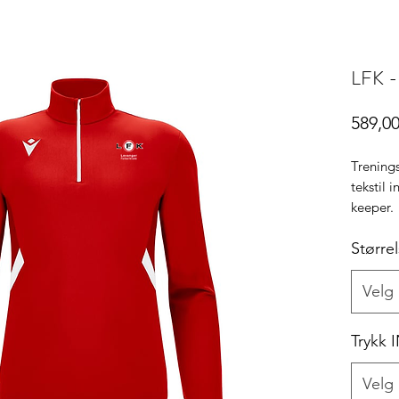
LFK -
589,00
Trening
tekstil 
keeper.
Pass
Større
Juste
Mesh
Velg
Trykk 
Velg