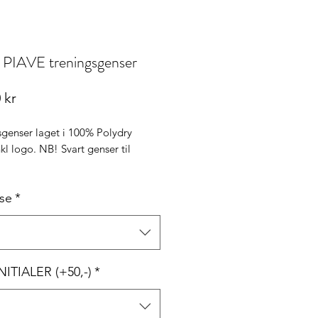
 PIAVE treningsgenser
Pris
 kr
sgenser laget i 100% Polydry
inkl logo. NB! Svart genser til
form regular
lse
*
rbar linning
panel i sidepanel og over skuldre
INITIALER (+50,-)
*