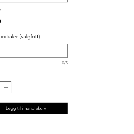
*
nitialer (valgfritt)
0/5
Legg til i handlekurv