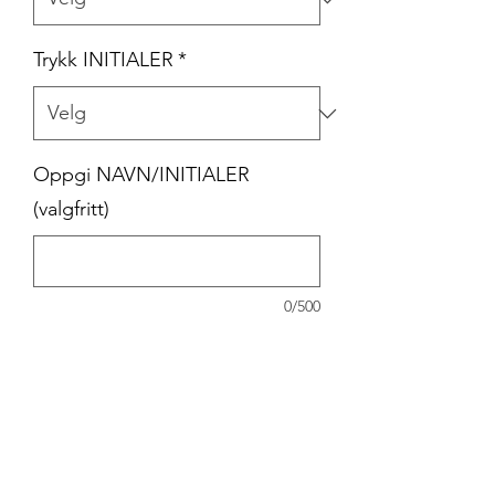
Trykk INITIALER
*
Oppgi NAVN/INITIALER
(valgfritt)
0/500
Antall
*
Legg til i handlekurv