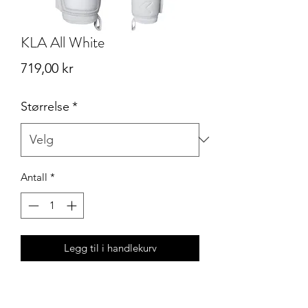
KLA All White
Pris
719,00 kr
Størrelse
*
Antall
*
Legg til i handlekurv
KLA® NC ALL White er en
matchhanske med Negative Cut-