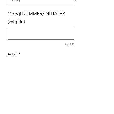
Oppgi NUMMER/INITIALER
(valgfritt)
0/500
Antall
*
Legg til i handlekurv
Treningsskjorte. Kommer med Beitstad
FK brystlogo