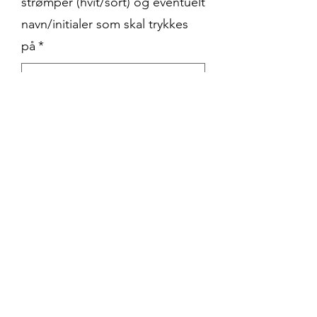
strømper (hvit/sort) og eventuelt
navn/initialer som skal trykkes
på
*
0/500
Antall
*
Legg til i handlekurv
Stor klubbpakke med
Gange treningsgenser, Desna
treningsbuske, Rigel Hero
treningsskjorte, Mesa Hero
treningsshorts og Nitro