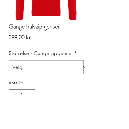
Gange halvzip genser
Pris
399,00 kr
Størrelse - Gange zipgenser
*
Antall
*
Legg til i handlekurv