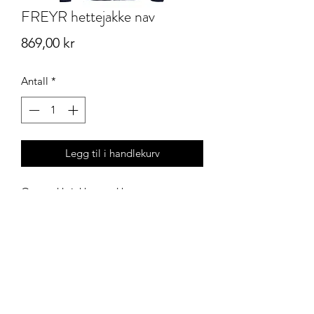
FREYR hettejakke nav
Pris
869,00 kr
Antall
*
Legg til i handlekurv
Overtrekksjakke med hette.
Klubbnett AS - Okkenhaugvegen 4 - 7604 LEVANGER
Telefon (+47)
940 64 232
- E-post
kontakt@klubbnett.no
Åpningstider butikk & trykkeri Okkehaugvegen 4
Kjøpsbetingelser - Bytte og retur
Daglig Leder - Linda Holmberg