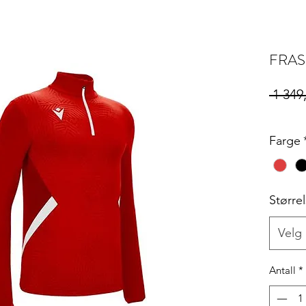
FRASE
 1 349
Farge
Større
Velg
Antall
*