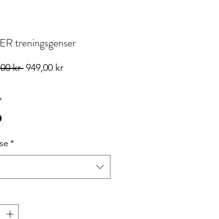
R treningsgenser
Vanlig
Salgspris
,00 kr 
949,00 kr
pris
*
lse
*