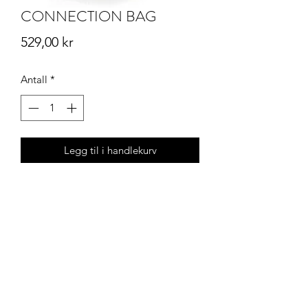
CONNECTION BAG
Pris
529,00 kr
Antall
*
Legg til i handlekurv
Klubbnett AS - Okkenhaugvegen 4 - 7604 LEVANGER
Telefon (+47)
940 64 232
- E-post
kontakt@klubbnett.no
Åpningstider butikk & trykkeri Okkehaugvegen 4
Kjøpsbetingelser - Bytte og retur
Daglig Leder - Linda Holmberg
E-post
linda@klubbnett.no
Org.nr.
914 129 699
Personvernerklæring