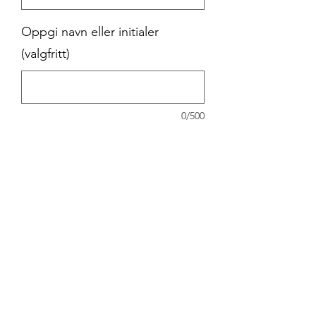
Oppgi navn eller initialer
(valgfritt)
0/500
Antall
*
Legg til i handlekurv
Klubbnett AS - Okkenhaugvegen 4 - 7604 LEVANGER
Telefon (+47)
940 64 232
- E-post
kontakt@klubbnett.no
Åpningstider butikk & trykkeri Okkehaugvegen 4