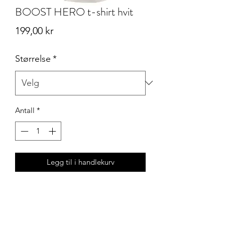
BOOST HERO t-shirt hvit
Pris
199,00 kr
Størrelse
*
Antall
*
Legg til i handlekurv
T-skjorte i 100% bomull, unisex modell.