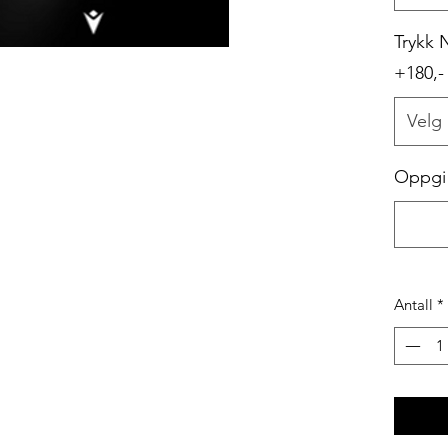
Trykk 
+180,
Velg
Oppgi n
Antall
*