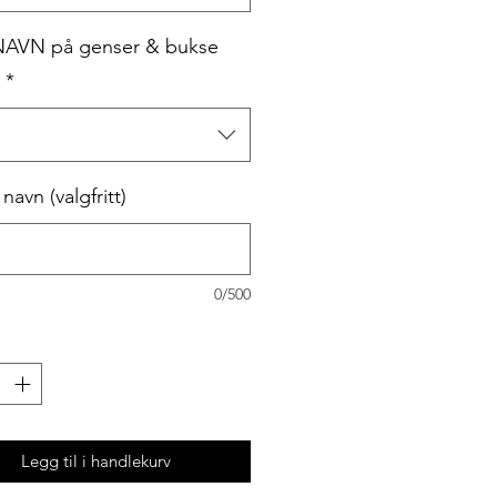
NAVN på genser & bukse
-
*
avn (valgfritt)
0/500
Legg til i handlekurv