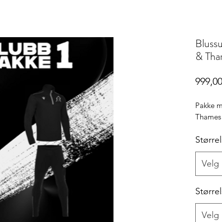
Blussu
& Tha
999,00
Pakke m
Thames 
Større
Velg
Større
Velg