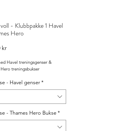
voll - Klubbpakke 1 Havel
mes Hero
Pris
 kr
ed Havel treningsgenser &
Hero treningsbukser
lse - Havel genser
*
lse - Thames Hero Bukse
*