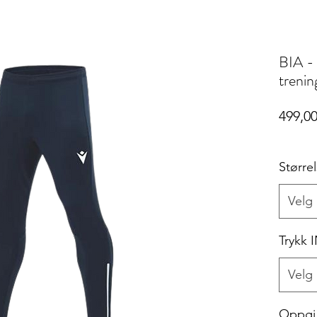
BIA -
trenin
499,00
Større
Velg
Trykk 
Velg
Oppgi i