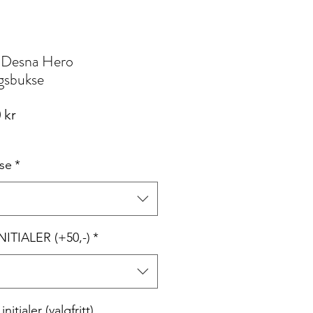
 Desna Hero
gsbukse
Pris
 kr
lse
*
INITIALER (+50,-)
*
nitialer (valgfritt)