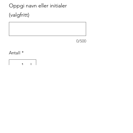
Oppgi navn eller initialer
(valgfritt)
0/500
Antall
*
Legg til i handlekurv
BESKRIVELSE
Sporty og elegant treningsgenser
til dame og herre med 1/4 zip. Laget i
100% Polydry tekstil.
God beveglighet og ventilerer godt,