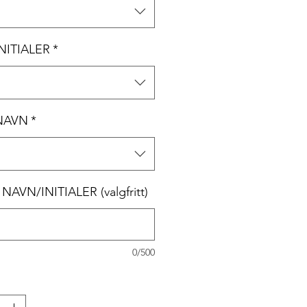
INITIALER
*
 NAVN
*
NAVN/INITIALER (valgfritt)
0/500