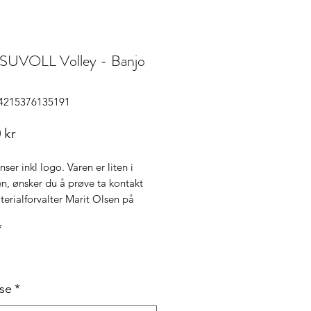
UVOLL Volley - Banjo
64215376135191
Pris
 kr
ser inkl logo. Varen er liten i
en, ønsker du å prøve ta kontakt
erialforvalter Marit Olsen på
*
lse
*