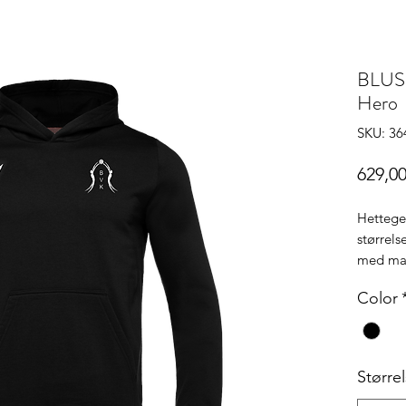
BLUSS
Hero
SKU: 3
629,00
Hettegen
størrels
med mat
Spond.
Color
Større