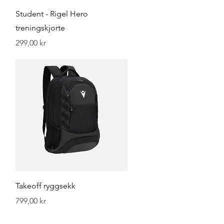
Hurtigvisning
Student - Rigel Hero
treningskjorte
Pris
299,00 kr
Hurtigvisning
Takeoff ryggsekk
Pris
799,00 kr