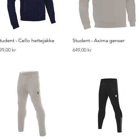
Hurtigvisning
Hurtigvisning
tudent - Cello hettejakke
Student - Axima genser
ris
Pris
99,00 kr
649,00 kr