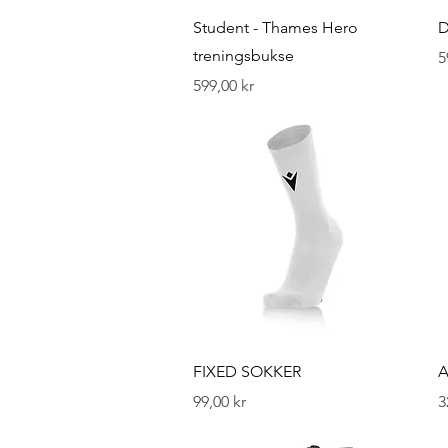
Hurtigvisning
Student - Thames Hero
D
treningsbukse
P
5
Pris
599,00 kr
Hurtigvisning
FIXED SOKKER
A
Pris
P
99,00 kr
3