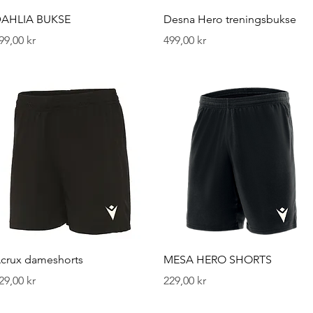
Hurtigvisning
Hurtigvisning
AHLIA BUKSE
Desna Hero treningsbukse
ris
Pris
99,00 kr
499,00 kr
Hurtigvisning
Hurtigvisning
crux dameshorts
MESA HERO SHORTS
ris
Pris
29,00 kr
229,00 kr