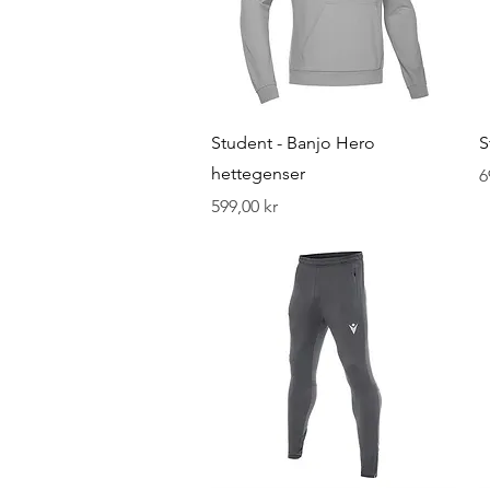
Hurtigvisning
Student - Banjo Hero
S
hettegenser
P
6
Pris
599,00 kr