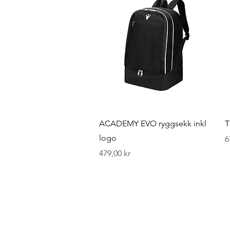
Hurtigvisning
ACADEMY EVO ryggsekk inkl
T
logo
P
6
Pris
479,00 kr