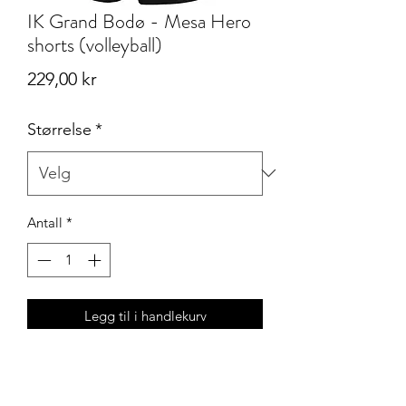
IK Grand Bodø - Mesa Hero
shorts (volleyball)
Pris
229,00 kr
Størrelse
*
Antall
*
Legg til i handlekurv
Unisex modell