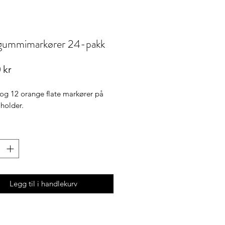
 gummimarkører 24-pakk
Pris
 kr
 og 12 orange flate markører på
 holder.
Legg til i handlekurv